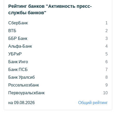
Рейтинг банков "Активность пресс-
службы банков"
СберБанк
1
ВТБ
2
ББР Банк
3
Альфа-Банк
4
УБРиР
5
Банк Инго
6
Банк ПСБ
7
Банк Уралсиб
8
Россельхозбанк
9
Первоуральскбанк
10
на 09.08.2026
Общий рейтинг