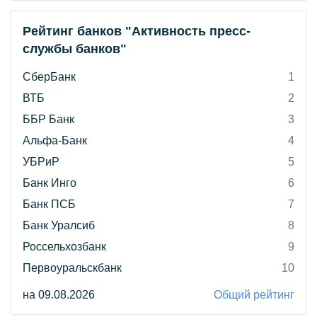
Рейтинг банков "Активность пресс-
службы банков"
СберБанк
1
ВТБ
2
ББР Банк
3
Альфа-Банк
4
УБРиР
5
Банк Инго
6
Банк ПСБ
7
Банк Уралсиб
8
Россельхозбанк
9
Первоуральскбанк
10
на 09.08.2026
Общий рейтинг