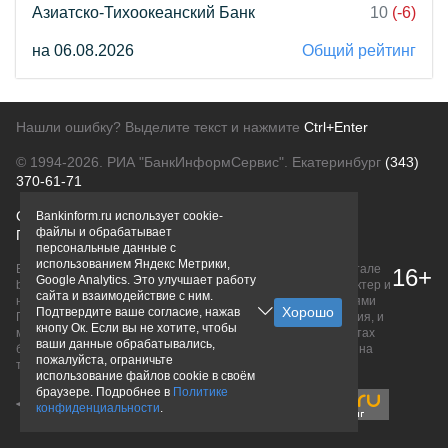
Азиатско-Тихоокеанский Банк
10
(-6)
на 06.08.2026
Общий рейтинг
Нашли ошибку? Выделите текст и нажмите
Ctrl+Enter
© 1994-2026.
РИА "БанкИнформСервис". Екатеринбург
(343)
370-61-71
О проекте
Политика конфиденциальности
Bankinform.ru использует cookie-
файлы и обрабатывает
Правовая информация
Для рекламодателей
персональные данные с
использованием Яндекс Метрики,
Вся информация о продуктах банков, размещенная на портале
16+
Google Analytics. Это улучшает работу
bankinform.ru, носит исключительно ознакомительный характер и
сайта и взаимодействие с ним.
не является публичной офертой, определяемой положениями
Подтвердите ваше согласие, нажав
ГК РФ. Информация не содержит точного и полного описания, и
кнопу Ок. Если вы не хотите, чтобы
может быть изменена. Конечные условия уточняйте на сайтах
ваши данные обрабатывались,
банков или при личном обращении. Исключительное право на
пожалуйста, ограничьте
товарные знаки принадлежит их правообладателям.
использование файлов cookie в своём
браузере. Подробнее в
Политике
конфиденциальности
.