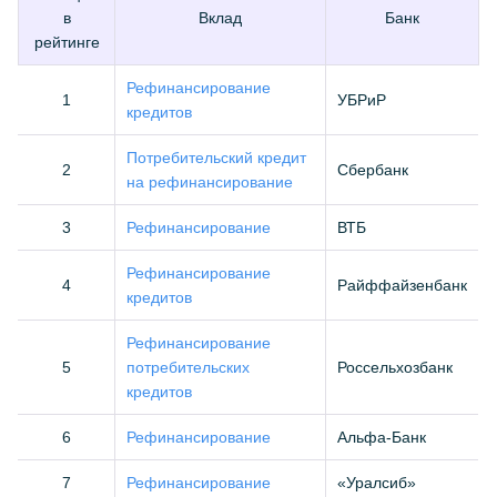
в
Вклад
Банк
рейтинге
Рефинансирование
1
УБРиР
кредитов
Потребительский кредит
2
Сбербанк
на рефинансирование
3
Рефинансирование
ВТБ
Рефинансирование
4
Райффайзенбанк
кредитов
Рефинансирование
5
потребительских
Россельхозбанк
кредитов
6
Рефинансирование
Альфа-Банк
7
Рефинансирование
«Уралсиб»