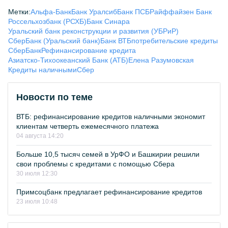
Метки:
Альфа-Банк
Банк Уралсиб
Банк ПСБ
Райффайзен Банк
Россельхозбанк (РСХБ)
Банк Синара
Уральский банк реконструкции и развития (УБРиР)
СберБанк (Уральский банк)
Банк ВТБ
потребительские кредиты
СберБанк
Рефинансирование кредита
Азиатско-Тихоокеанский Банк (АТБ)
Елена Разумовская
Кредиты наличными
Сбер
Новости по теме
ВТБ: рефинансирование кредитов наличными экономит
клиентам четверть ежемесячного платежа
04 августа 14:20
Больше 10,5 тысяч семей в УрФО и Башкирии решили
свои проблемы с кредитами с помощью Сбера
30 июля 12:30
Примсоцбанк предлагает рефинансирование кредитов
23 июля 10:48