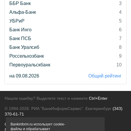
ББР Банк
3
Альфа-Банк
4
УБРиР
5
Банк Инго
6
Банк ПСБ
7
Банк Уралсиб
8
Россельхозбанк
9
Первоуральскбанк
10
на 09.08.2026
Общий рейтинг
Нашли ошибку? Выделите текст и нажмите
Ctrl+Enter
© 1994-2026.
РИА "БанкИнформСервис". Екатеринбург
(343)
370-61-71
О проекте
Политика конфиденциальности
Bankinform.ru использует cookie-
файлы и обрабатывает
Правовая информация
Для рекламодателей