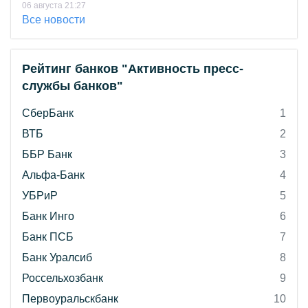
06 августа 21:27
Все новости
Рейтинг банков "Активность пресс-
службы банков"
СберБанк
1
ВТБ
2
ББР Банк
3
Альфа-Банк
4
УБРиР
5
Банк Инго
6
Банк ПСБ
7
Банк Уралсиб
8
Россельхозбанк
9
Первоуральскбанк
10