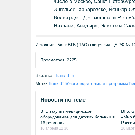
числе в Москве, Санкт-Петербурге
Энгельсе, Хабаровске, Йошкар-Ол
Волгограде, Дзержинске и Респуб
Назрани, Анадыре, Элисте и Сал
Источник:
Банк ВТБ (ПАО) (лицензия ЦБ РФ № 1
Просмотров: 2225
В статье:
Банк ВТБ
Метки:
Банк ВТБ
благотворительная программа
Тю
Новости по теме
ВТБ закупит медицинское
ВТБ: б
оборудование для детских больниц в
«Мир б
16 регионах
России
16 апреля 12:30
20 март