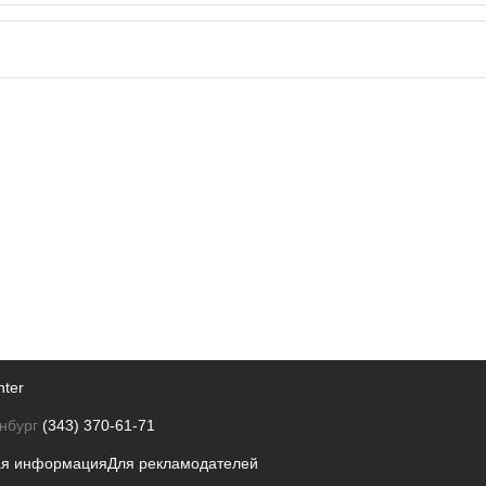
nter
нбург
(343) 370-61-71
ая информация
Для рекламодателей