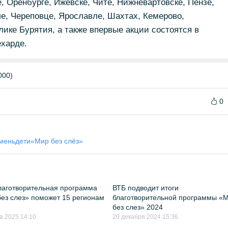
, Оренбурге, Ижевске, Чите, Нижневартовске, Пензе,
е, Череповце, Ярославле, Шахтах, Кемерово,
лике Бурятия, а также впервые акции состоятся в
ехарде.
000)
0
мень
дети
«Мир без слёз»
лаготворительная программа
ВТБ подводит итоги
ез слез» поможет 15 регионам
благотворительной программы «
без слез» 2024
а 2025 14:10
20 декабря 2024 15:36