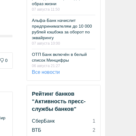
образ жизни
07 августа 11:50
Альфа-Банк начислит
предпринимателям до 10 000
рублей кэшбэка за оборот по
эквайрингу
07 августа 10:00
ОТП Банк включён в белый
список Минцифры
0
06 августа 21:27
Все новости
Рейтинг банков
"Активность пресс-
службы банков"
Мир
СберБанк
1
ВТБ
2