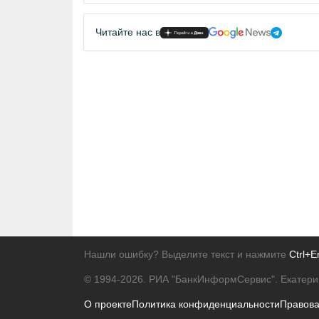
Читайте нас в
Нашли ошибку? Выделите текст и нажмите
Ctrl+E
© 1994-2026.
РИА "БанкИнформСервис". Екатери
О проекте
Политика конфиденциальности
Правов