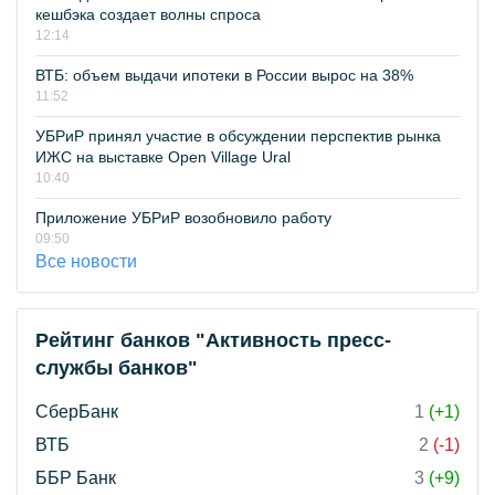
кешбэка создает волны спроса
12:14
ВТБ: объем выдачи ипотеки в России вырос на 38%
11:52
УБРиР принял участие в обсуждении перспектив рынка
ИЖС на выставке Open Village Ural
10:40
Приложение УБРиР возобновило работу
09:50
Все новости
Рейтинг банков "Активность пресс-
службы банков"
СберБанк
1
(+1)
ВТБ
2
(-1)
ББР Банк
3
(+9)