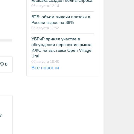
кешбэка создает волны спроса
06 августа 12:14
ВТБ: объем выдачи ипотеки в
России вырос на 38%
06 августа 11:52
УБРиР принял участие в
обсуждении перспектив рынка
ИЖС на выставке Open Village
Ural
06 августа 10:40
0
Все новости
ил