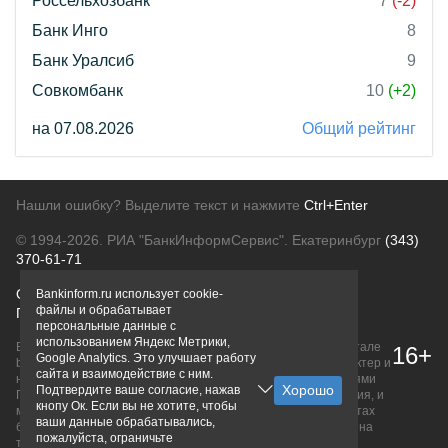
Россельхозбанк
7
(-2)
Банк Инго
8
Банк Уралсиб
9
Совкомбанк
10
(+2)
на 07.08.2026
Общий рейтинг
Нашли ошибку? Выделите текст и нажмите
Ctrl+Enter
© 1994-2026.
РИА "БанкИнформСервис". Екатеринбург
(343)
370-61-71
О проекте
Политика конфиденциальности
Bankinform.ru использует cookie-
файлы и обрабатывает
Правовая информация
Для рекламодателей
персональные данные с
использованием Яндекс Метрики,
Вся информация о продуктах банков, размещенная на портале
16+
Google Analytics. Это улучшает работу
bankinform.ru, носит исключительно ознакомительный характер и
сайта и взаимодействие с ним.
не является публичной офертой, определяемой положениями
Подтвердите ваше согласие, нажав
ГК РФ. Информация не содержит точного и полного описания, и
кнопу Ок. Если вы не хотите, чтобы
может быть изменена. Конечные условия уточняйте на сайтах
ваши данные обрабатывались,
банков или при личном обращении. Исключительное право на
пожалуйста, ограничьте
товарные знаки принадлежит их правообладателям.