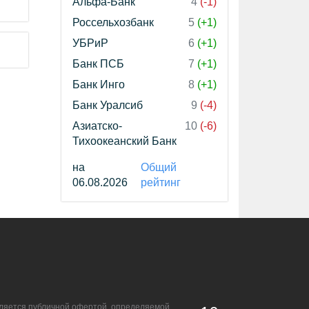
Альфа-Банк
4
(-1)
Россельхозбанк
5
(+1)
УБРиР
6
(+1)
Банк ПСБ
7
(+1)
Банк Инго
8
(+1)
Банк Уралсиб
9
(-4)
Азиатско-
10
(-6)
Тихоокеанский Банк
на
Общий
06.08.2026
рейтинг
является публичной офертой, определяемой