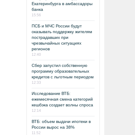
Екатеринбурга в амбассадоры
банка
15:56
ПСБ и МЧС России будут
оказывать поддержку жителям
пострадавших при
чрезвычайных ситуациях
регионов
12:40
Сбер запустил собственную
программу образовательных
кредитов с льготным периодом
12:33
Исследование ВТБ:
ежемесячная смена категорий
кешбэка создает волны спроса
12:14
ВТБ: объем выдачи ипотеки в
России вырос на 38%
11:52