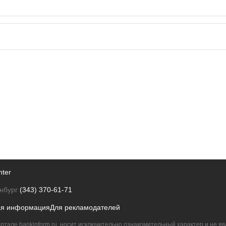
nter
нбург
(343) 370-61-71
ая информация
Для рекламодателей
ртале bankinform.ru, носит исключительно ознакомительный характер и не 