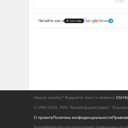
10:40
Читайте нас в
Нашли ошибку? Выделите текст и нажмите
Ctrl+E
© 1994-2026.
РИА "БанкИнформСервис". Екатери
О проекте
Политика конфиденциальности
Правов
Вся информация о продуктах банков, размещенная на по