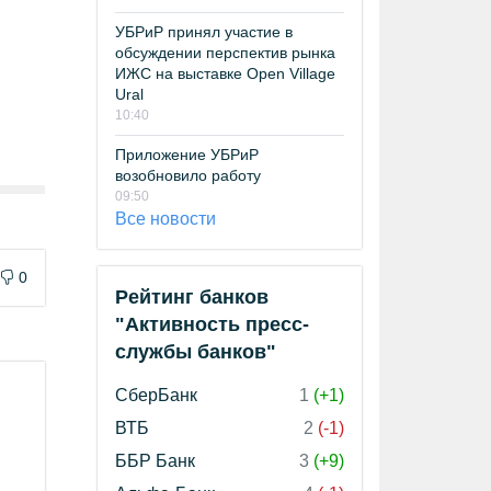
УБРиР принял участие в
обсуждении перспектив рынка
ИЖС на выставке Open Village
Ural
10:40
Приложение УБРиР
возобновило работу
09:50
Все новости
0
Рейтинг банков
"Активность пресс-
службы банков"
СберБанк
1
(+1)
ВТБ
2
(-1)
ББР Банк
3
(+9)