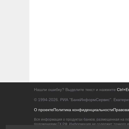
Нашли ошибку? Выделите текст и нажмите
Ctrl+E
© 1994-2026.
РИА "БанкИнформСервис". Екатери
О проекте
Политика конфиденциальности
Правов
Вся информация о продуктах банков, размещенная на по
положениями ГК РФ. Информация не содержит точного и 
Исключительное право на товарные знаки принадлежит 