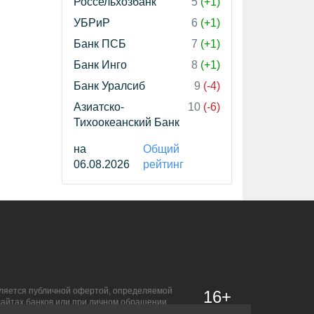
Россельхозбанк
5
(+1)
УБРиР
6
(+1)
Банк ПСБ
7
(+1)
Банк Инго
8
(+1)
Банк Уралсиб
9
(-4)
Азиатско-
10
(-6)
Тихоокеанский Банк
на
Общий
06.08.2026
рейтинг
является публичной офертой, определяемой
16+
сайтах банков или при личном обращении.