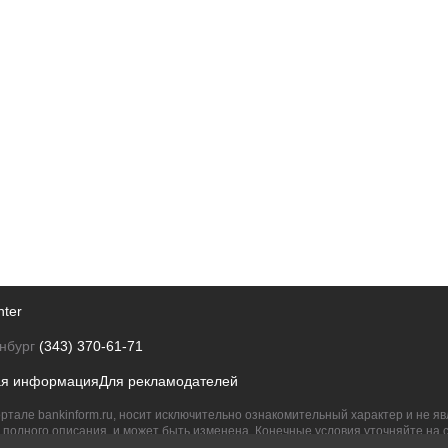
nter
нбург
(343) 370-61-71
ая информация
Для рекламодателей
ртале bankinform.ru, носит исключительно ознакомительный характер и не 
полного описания, и может быть изменена. Конечные условия уточняйте на 
их правообладателям.