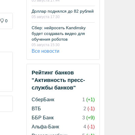
05 августа 17:44
Доллар поднялся до 82 рублей
05 августа 17:30
0
Сбер: нейросеть Kandinsky
будет создавать видео для
обучения роботов
05 августа 15:30
Все новости
Рейтинг банков
"Активность пресс-
службы банков"
СберБанк
1
(+1)
ВТБ
2
(-1)
ББР Банк
3
(+9)
Альфа-Банк
4
(-1)