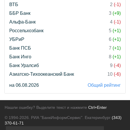
ВТБ
2
(-1)
ББР Банк
3
(+9)
Альфа-Банк
4
(-1)
Россельхозбанк
5
(+1)
УБРиР
6
(+1)
Банк ПСБ
7
(+1)
Банк Инго
8
(+1)
Банк Уралсиб
9
(-4)
Азиатско-Тихоокеанский Банк
10
(-6)
на 06.08.2026
Общий рейтинг
Нашли ошибку? Выделите текст и нажмите
Ctrl+Enter
© 1994-2026.
РИА "БанкИнформСервис". Екатеринбург
(343)
370-61-71