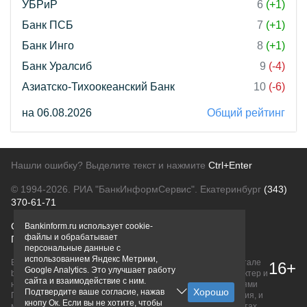
УБРиР
6
(+1)
Банк ПСБ
7
(+1)
Банк Инго
8
(+1)
Банк Уралсиб
9
(-4)
Азиатско-Тихоокеанский Банк
10
(-6)
на 06.08.2026
Общий рейтинг
Нашли ошибку? Выделите текст и нажмите
Ctrl+Enter
© 1994-2026.
РИА "БанкИнформСервис". Екатеринбург
(343)
370-61-71
О проекте
Политика конфиденциальности
Bankinform.ru использует cookie-
файлы и обрабатывает
Правовая информация
Для рекламодателей
персональные данные с
использованием Яндекс Метрики,
Вся информация о продуктах банков, размещенная на портале
16+
Google Analytics. Это улучшает работу
bankinform.ru, носит исключительно ознакомительный характер и
сайта и взаимодействие с ним.
не является публичной офертой, определяемой положениями
Подтвердите ваше согласие, нажав
ГК РФ. Информация не содержит точного и полного описания, и
кнопу Ок. Если вы не хотите, чтобы
может быть изменена. Конечные условия уточняйте на сайтах