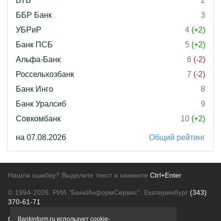
ВТБ
2
ББР Банк
3
УБРиР
4
(+2)
Банк ПСБ
5
(+2)
Альфа-Банк
6
(-2)
Россельхозбанк
7
(-2)
Банк Инго
8
Банк Уралсиб
9
Совкомбанк
10
(+2)
на 07.08.2026
Общий рейтинг
Нашли ошибку? Выделите текст и нажмите
Ctrl+Enter
© 1994-2026.
РИА "БанкИнформСервис". Екатеринбург
(343)
370-61-71
О проекте
Политика конфиденциальности
Bankinform.ru использует cookie-