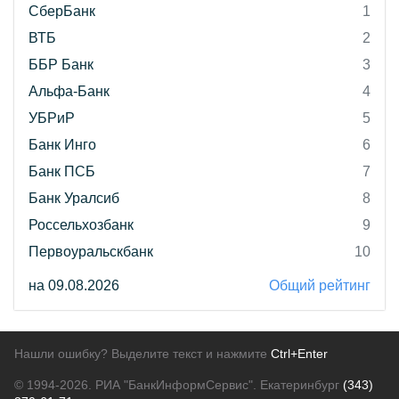
СберБанк
1
ВТБ
2
ББР Банк
3
Альфа-Банк
4
УБРиР
5
Банк Инго
6
Банк ПСБ
7
Банк Уралсиб
8
Россельхозбанк
9
Первоуральскбанк
10
на 09.08.2026
Общий рейтинг
Нашли ошибку? Выделите текст и нажмите
Ctrl+Enter
© 1994-2026.
РИА "БанкИнформСервис". Екатеринбург
(343)