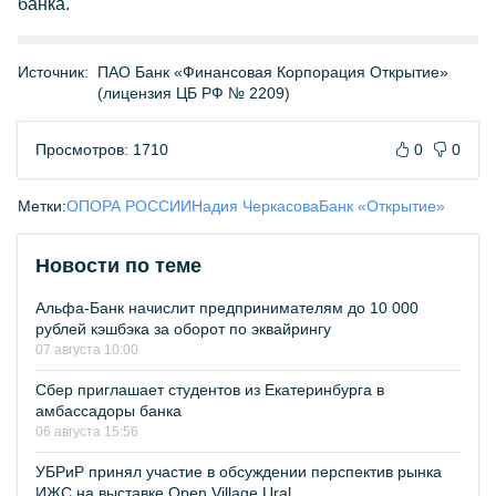
банка.
Источник:
ПАО Банк «Финансовая Корпорация Открытие»
(лицензия ЦБ РФ № 2209)
Просмотров: 1710
0
0
Метки:
ОПОРА РОССИИ
Надия Черкасова
Банк «Открытие»
Новости по теме
Альфа-Банк начислит предпринимателям до 10 000
рублей кэшбэка за оборот по эквайрингу
07 августа 10:00
Сбер приглашает студентов из Екатеринбурга в
амбассадоры банка
06 августа 15:56
УБРиР принял участие в обсуждении перспектив рынка
ИЖС на выставке Open Village Ural