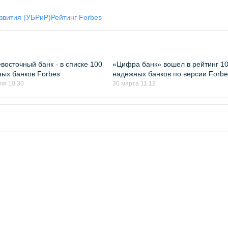
азвития (УБРиР)
Рейтинг Forbes
восточный банк - в списке 100
«Цифра банк» вошел в рейтинг 1
ых банков Forbes
надежных банков по версии Forbe
ля 10:30
30 марта 11:12