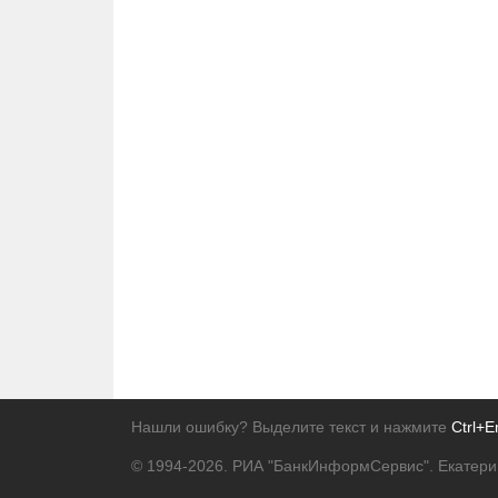
Нашли ошибку? Выделите текст и нажмите
Ctrl+E
© 1994-2026.
РИА "БанкИнформСервис". Екатери