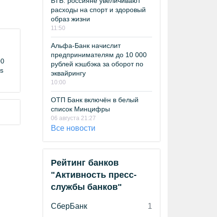
ВТБ: россияне увеличивают
расходы на спорт и здоровый
образ жизни
11:50
Альфа-Банк начислит
предпринимателям до 10 000
00
рублей кэшбэка за оборот по
s
эквайрингу
10:00
ОТП Банк включён в белый
список Минцифры
06 августа 21:27
Все новости
Рейтинг банков
"Активность пресс-
службы банков"
СберБанк
1