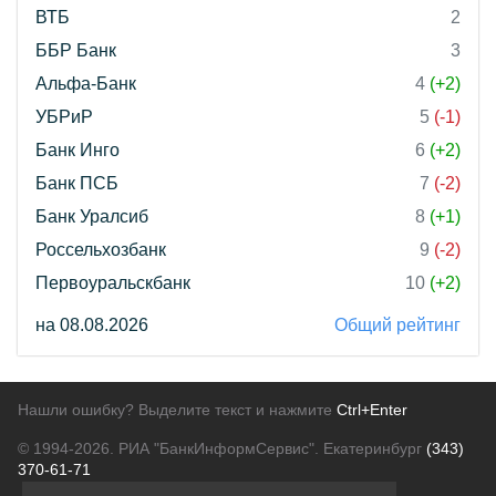
ВТБ
2
ББР Банк
3
Альфа-Банк
4
(+2)
УБРиР
5
(-1)
Банк Инго
6
(+2)
Банк ПСБ
7
(-2)
Банк Уралсиб
8
(+1)
Россельхозбанк
9
(-2)
Первоуральскбанк
10
(+2)
на 08.08.2026
Общий рейтинг
Нашли ошибку? Выделите текст и нажмите
Ctrl+Enter
© 1994-2026.
РИА "БанкИнформСервис". Екатеринбург
(343)
370-61-71