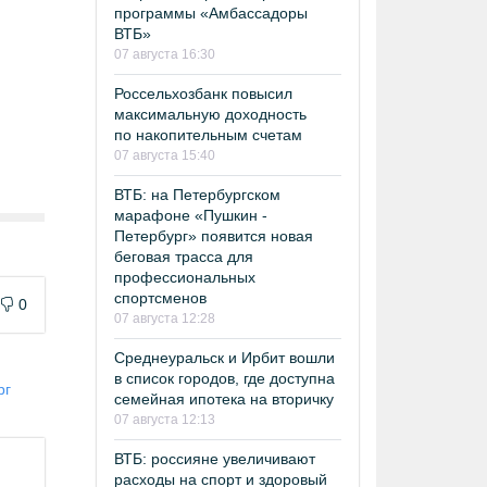
программы «Амбассадоры
ВТБ»
07 августа 16:30
Россельхозбанк повысил
максимальную доходность
по накопительным счетам
07 августа 15:40
ВТБ: на Петербургском
марафоне «Пушкин -
Петербург» появится новая
беговая трасса для
профессиональных
спортсменов
0
07 августа 12:28
Среднеуральск и Ирбит вошли
в список городов, где доступна
рг
семейная ипотека на вторичку
07 августа 12:13
ВТБ: россияне увеличивают
расходы на спорт и здоровый