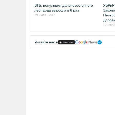
ВТБ: популяция дальневосточного
УБРиР 
леопарда выросла в 6 раз
Законо
Петерб
29 июля 12:42
Добра
17 июля
Читайте нас в