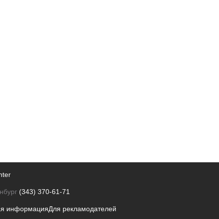
nter
нбург
(343) 370-61-71
ая информация
Для рекламодателей