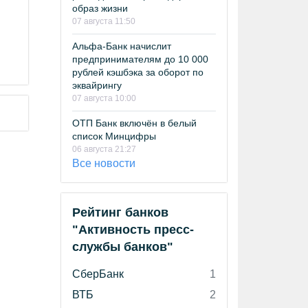
образ жизни
07 августа 11:50
Альфа-Банк начислит
предпринимателям до 10 000
рублей кэшбэка за оборот по
эквайрингу
07 августа 10:00
ОТП Банк включён в белый
список Минцифры
06 августа 21:27
Все новости
Рейтинг банков
"Активность пресс-
службы банков"
СберБанк
1
ВТБ
2