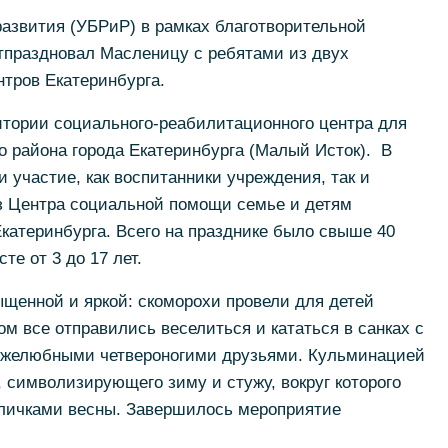
развития (УБРиР) в рамках благотворительной
тпраздновал Масленицу с ребятами из двух
тров Екатеринбурга.
итории социального-реабилитационного центра для
 района города Екатеринбурга (Малый Исток). В
участие, как воспитанники учреждения, так и
з Центра социальной помощи семье и детям
катеринбурга. Всего на празднике было свыше 40
сте от 3 до 17 лет.
енной и яркой: скоморохи провели для детей
ом все отправились веселиться и кататься в санках с
ружелюбными четвероногими друзьями. Кульминацией
, символизирующего зиму и стужу, вокруг которого
кличками весны. Завершилось мероприятие