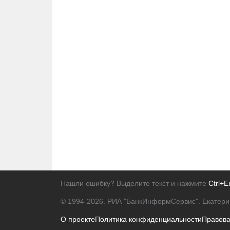
Нашли ошибку? Выделите текст и нажмите
Ctrl+E
© 1994-2026.
РИА "БанкИнформСервис". Екатери
О проекте
Политика конфиденциальности
Правов