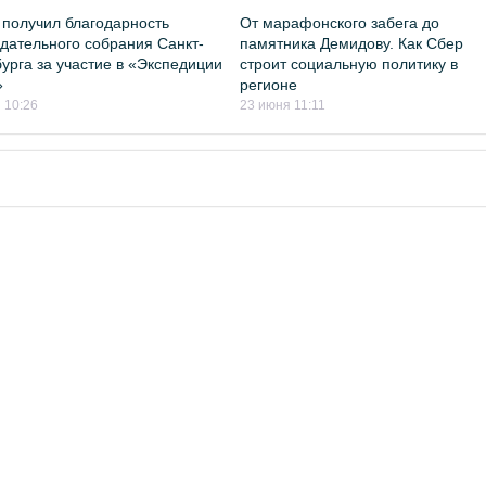
получил благодарность
От марафонского забега до
дательного собрания Санкт-
памятника Демидову. Как Сбер
урга за участие в «Экспедиции
строит социальную политику в
»
регионе
 10:26
23 июня 11:11