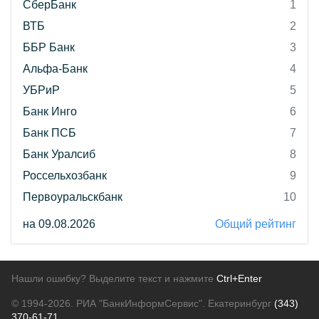
СберБанк
1
ВТБ
2
ББР Банк
3
Альфа-Банк
4
УБРиР
5
Банк Инго
6
Банк ПСБ
7
Банк Уралсиб
8
Россельхозбанк
9
Первоуральскбанк
10
на 09.08.2026
Общий рейтинг
Нашли ошибку? Выделите текст и нажмите
Ctrl+Enter
© 1994-2026.
РИА "БанкИнформСервис". Екатеринбург
(343)
370-61-71