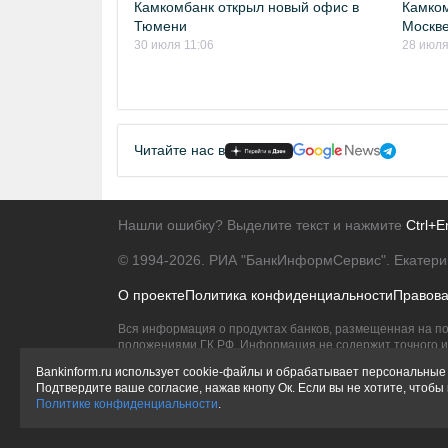
Камкомбанк открыл новый офис в
Камком
Тюмени
Москв
30 июля 11:06
28 июля
Читайте нас в
Нашли ошибку? Выделите текст и нажмите
Ctrl+E
© 1994-2026.
РИА "БанкИнформСервис". Екатери
О проекте
Политика конфиденциальности
Правов
Вся информация о продуктах банков, размещенная на по
положениями ГК РФ. Информация не содержит точного и 
Исключительное право на товарные знаки принадлежит 
Bankinform.ru использует cookie-файлы и обрабатывает персональные 
Подтвердите ваше согласие, нажав кнопу Ок. Если вы не хотите, чтоб
Политике конфиденциальности
.