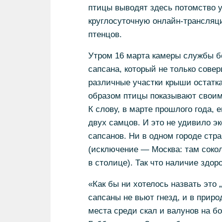
птицы выводят здесь потомство уж
круглосуточную онлайн-трансляци
птенцов.
Утром 16 марта камеры службы б
сапсана, который не только сове
различные участки крыши остатка
образом птицы показывают своим 
К слову, в марте прошлого года, 
двух самцов. И это не удивило э
сапсанов. Ни в одном городе стр
(исключение — Москва: там соко
в столице). Так что наличие здо
«Как бы ни хотелось назвать это 
сапсаны не вьют гнезд, и в прир
места среди скал и валунов на б