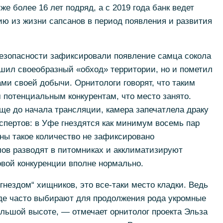
е более 16 лет подряд, а с 2019 года банк ведет
ю из жизни сапсанов в период появления и развития
езопасности зафиксировали появление самца сокола
ршил своеобразный «обход» территории, но и пометил
ми своей добычи. Орнитологи говорят, что таким
потенциальным конкурентам, что место занято.
еще до начала трансляции, камера запечатлела драку
кспертов: в Уфе гнездятся как минимум восемь пар
аны такое количество не зафиксировано
лов разводят в питомниках и акклиматизируют
ровой конкуренции вполне нормально.
„гнездом“ хищников, это все-таки место кладки. Ведь
оде часто выбирают для продолжения рода укромные
ольшой высоте, — отмечает орнитолог проекта Эльза