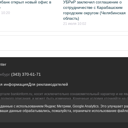
банк открыл новый офис в
УБРиР заключил соглашение о
е
сотрудничестве с Карабашским
городским округом (Челябинская
 10:20
область)
21 июля 10:02
nter
нбург
(343) 370-61-71
ая информация
Для рекламодателей
ртале bankinform.ru, носит исключительно ознакомительный характер и не 
полного описания, и может быть изменена. Конечные условия уточняйте на 
их правообладателям.
данные с использованием Яндекс Метрики, Google Analytics. Это улучшает ра
ы ваши данные обрабатывались, пожалуйста, ограничьте использование файло