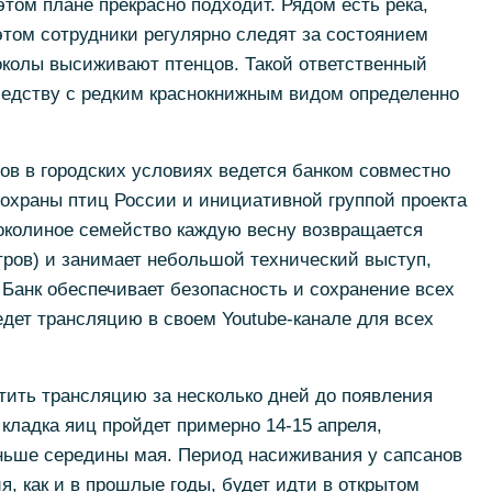
этом плане прекрасно подходит. Рядом есть река,
этом сотрудники регулярно следят за состоянием
околы высиживают птенцов. Такой ответственный
седству с редким краснокнижным видом определенно
в в городских условиях ведется банком совместно
охраны птиц России и инициативной группой проекта
Соколиное семейство каждую весну возвращается
етров) и занимает небольшой технический выступ,
 Банк обеспечивает безопасность и сохранение всех
дет трансляцию в своем Youtube-канале для всех
стить трансляцию за несколько дней до появления
 кладка яиц пройдет примерно 14-15 апреля,
ньше середины мая. Период насиживания у сапсанов
я, как и в прошлые годы, будет идти в открытом