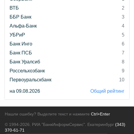
ВТБ
2
ББР Банк
3
Альфа-Банк
4
УБРиР
5
Банк Инго
6
Банк ПСБ
7
Банк Уралсиб
8
Россельхозбанк
9
Первоуральскбанк
10
на 09.08.2026
Общий рейтинг
Нашли ошибку? Выделите текст и нажмите
Ctrl+Enter
© 1994-2026.
РИА "БанкИнформСервис". Екатеринбург
(343)
370-61-71