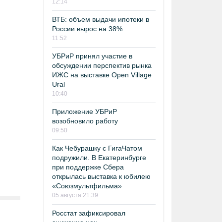
12:14
ВТБ: объем выдачи ипотеки в
России вырос на 38%
11:52
УБРиР принял участие в
обсуждении перспектив рынка
ИЖС на выставке Open Village
Ural
10:40
Приложение УБРиР
возобновило работу
09:50
Как Чебурашку с ГигаЧатом
подружили. В Екатеринбурге
при поддержке Сбера
открылась выставка к юбилею
«Союзмультфильма»
05 августа 21:39
Росстат зафиксировал