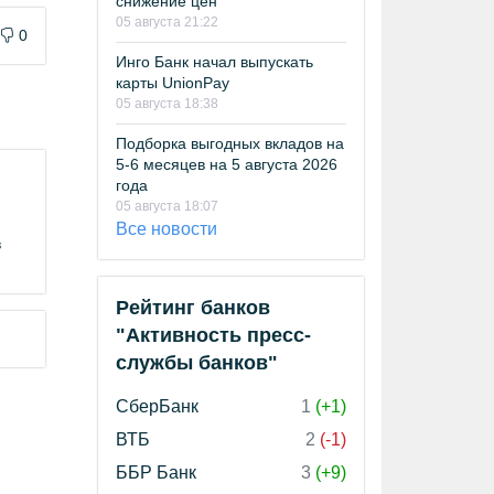
снижение цен
05 августа 21:22
0
Инго Банк начал выпускать
карты UnionPay
05 августа 18:38
Подборка выгодных вкладов на
5-6 месяцев на 5 августа 2026
года
05 августа 18:07
Все новости
в
Рейтинг банков
"Активность пресс-
службы банков"
СберБанк
1
(+1)
ВТБ
2
(-1)
ББР Банк
3
(+9)