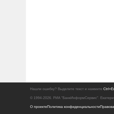
Нашли ошибку? Выделите текст и нажмите
Ctrl+E
© 1994-2026.
РИА "БанкИнформСервис". Екатери
О проекте
Политика конфиденциальности
Правов