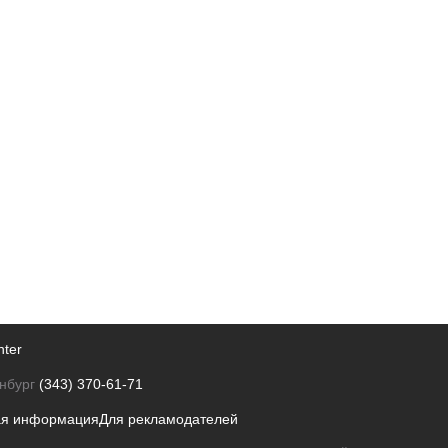
nter
нбург
(343) 370-61-71
ая информация
Для рекламодателей