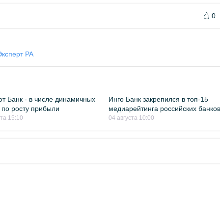
0
Эксперт РА
т Банк - в числе динамичных
Инго Банк закрепился в топ-15
 по росту прибыли
медиарейтинга российских банко
ста 15:10
04 августа 10:00