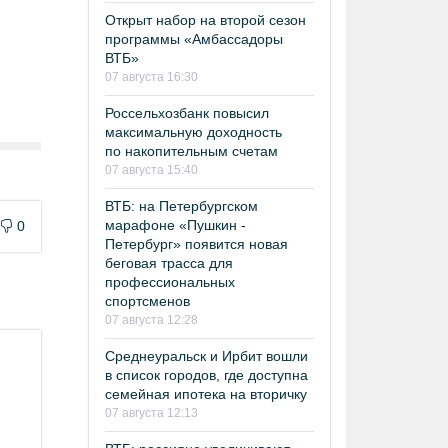
Открыт набор на второй сезон
программы «Амбассадоры
ВТБ»
07 августа 16:30
Россельхозбанк повысил
максимальную доходность
по накопительным счетам
07 августа 15:40
ВТБ: на Петербургском
марафоне «Пушкин -
0
Петербург» появится новая
беговая трасса для
профессиональных
спортсменов
07 августа 12:28
Среднеуральск и Ирбит вошли
в список городов, где доступна
семейная ипотека на вторичку
07 августа 12:13