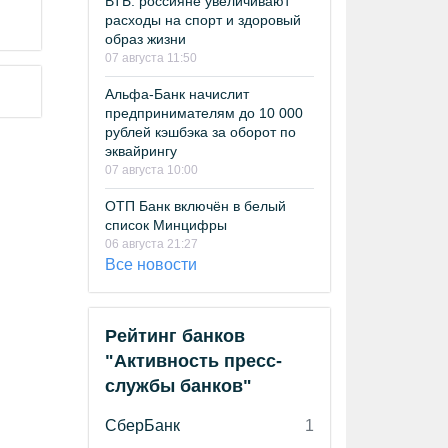
ВТБ: россияне увеличивают
расходы на спорт и здоровый
образ жизни
07 августа 11:50
Альфа-Банк начислит
предпринимателям до 10 000
рублей кэшбэка за оборот по
эквайрингу
07 августа 10:00
ОТП Банк включён в белый
список Минцифры
06 августа 21:27
Все новости
Рейтинг банков
"Активность пресс-
службы банков"
СберБанк
1