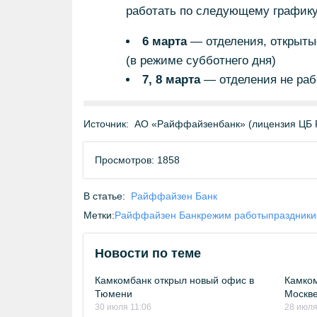
работать по следующему графику
6 марта
— отделения, открытые
(в режиме субботнего дня)
7, 8 марта
— отделения не раб
Источник:
АО «Райффайзенбанк» (лицензия ЦБ 
Просмотров: 1858
В статье:
Райффайзен Банк
Метки:
Райффайзен Банк
режим работы
праздники
Новости по теме
Камкомбанк открыл новый офис в
Камком
Тюмени
Москв
30 июля 11:06
28 июля