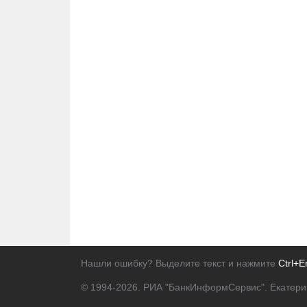
Нашли ошибку? Выделите текст и нажмите
Ctrl+E
© 1994-2026.
РИА "БанкИнформСервис". Екатери