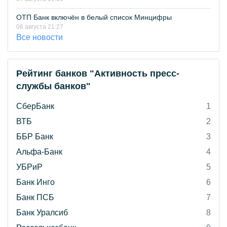
ОТП Банк включён в белый список Минцифры
06 августа 21:27
Все новости
Рейтинг банков "Активность пресс-
службы банков"
СберБанк
1
ВТБ
2
ББР Банк
3
Альфа-Банк
4
УБРиР
5
Банк Инго
6
Банк ПСБ
7
Банк Уралсиб
8