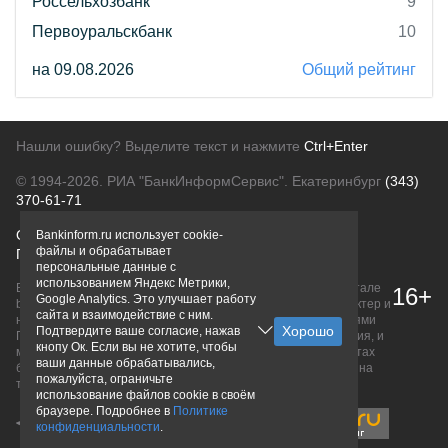
Россельхозбанк
9
Первоуральскбанк
10
на 09.08.2026
Общий рейтинг
Нашли ошибку? Выделите текст и нажмите
Ctrl+Enter
© 1994-2026.
РИА "БанкИнформСервис". Екатеринбург
(343)
370-61-71
О проекте
Политика конфиденциальности
Bankinform.ru использует cookie-
файлы и обрабатывает
Правовая информация
Для рекламодателей
персональные данные с
использованием Яндекс Метрики,
Вся информация о продуктах банков, размещенная на портале
16+
Google Analytics. Это улучшает работу
bankinform.ru, носит исключительно ознакомительный характер и
сайта и взаимодействие с ним.
не является публичной офертой, определяемой положениями
Подтвердите ваше согласие, нажав
ГК РФ. Информация не содержит точного и полного описания, и
кнопу Ок. Если вы не хотите, чтобы
может быть изменена. Конечные условия уточняйте на сайтах
ваши данные обрабатывались,
банков или при личном обращении. Исключительное право на
пожалуйста, ограничьте
товарные знаки принадлежит их правообладателям.
использование файлов cookie в своём
браузере. Подробнее в
Политике
конфиденциальности
.