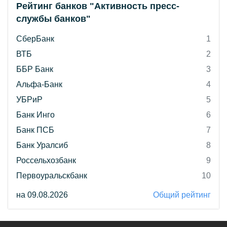
Рейтинг банков "Активность пресс-
службы банков"
СберБанк
1
ВТБ
2
ББР Банк
3
Альфа-Банк
4
УБРиР
5
Банк Инго
6
Банк ПСБ
7
Банк Уралсиб
8
Россельхозбанк
9
Первоуральскбанк
10
на 09.08.2026
Общий рейтинг