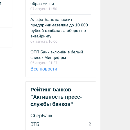
образ жизни
4
07 августа 11:50
Альфа-Банк начислит
предпринимателям до 10 000
рублей кэшбэка за оборот по
эквайрингу
07 августа 10:00
ОТП Банк включён в белый
список Минцифры
06 августа 21:27
Все новости
Рейтинг банков
"Активность пресс-
службы банков"
СберБанк
1
ВТБ
2