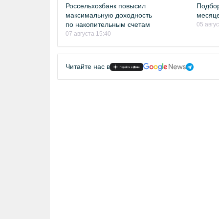
Россельхозбанк повысил
Подбор
максимальную доходность
месяце
по накопительным счетам
05 авгу
07 августа 15:40
Читайте нас в