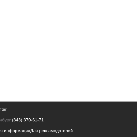
nter
нбург
(343) 370-61-71
ая информация
Для рекламодателей