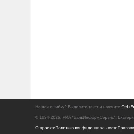
Нашли ошибку? Выделите текст и нажмите
Ctrl+E
© 1994-2026.
РИА "БанкИнформСервис". Екатери
О проекте
Политика конфиденциальности
Правов