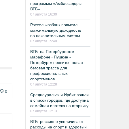
программы «Амбассадоры
ВТБ»
07 августа 16:30
Россельхозбанк повысил
максимальную доходность
по накопительным счетам
07 августа 15:40
ВТБ: на Петербургском
марафоне «Пушкин -
Петербург» появится новая
беговая трасса для
профессиональных
спортсменов
07 августа 12:28
0
Среднеуральск и Ирбит вошли
в список городов, где доступна
семейная ипотека на вторичку
07 августа 12:13
ВТБ: россияне увеличивают
расходы на спорт и здоровый