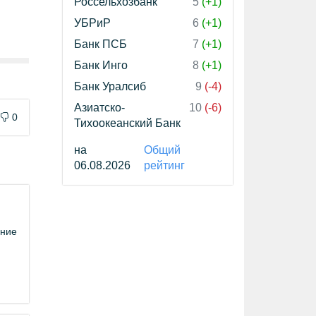
Россельхозбанк
5
(+1)
УБРиР
6
(+1)
Банк ПСБ
7
(+1)
Банк Инго
8
(+1)
Банк Уралсиб
9
(-4)
Азиатско-
10
(-6)
0
Тихоокеанский Банк
на
Общий
06.08.2026
рейтинг
ание