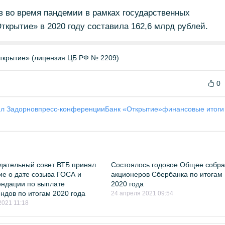
 во время пандемии в рамках государственных
ткрытие» в 2020 году составила 162,6 млрд рублей.
ткрытие» (лицензия ЦБ РФ № 2209)
0
л Задорнов
пресс-конференции
Банк «Открытие»
финансовые итоги
ательный совет ВТБ принял
Состоялось годовое Общее собр
е о дате созыва ГОСА и
акционеров Сбербанка по итогам
ндации по выплате
2020 года
ндов по итогам 2020 года
24 апреля 2021 09:54
2021 11:18