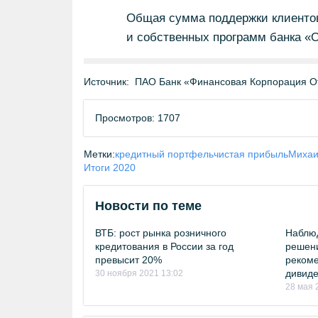
Общая сумма поддержки клиентов
и собственных программ банка «О
Источник:
ПАО Банк «Финансовая Корпорация О
Просмотров: 1707
Метки:
кредитный портфель
чистая прибыль
Михаи
Итоги 2020
Новости по теме
ВТБ: рост рынка розничного
Наблюд
кредитования в России за год
решени
превысит 20%
рекоме
дивиде
30 ноября 2021 13:02
28 мая 