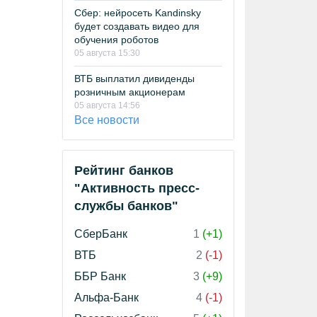
Сбер: нейросеть Kandinsky
будет создавать видео для
обучения роботов
05 августа 15:30
ВТБ выплатил дивиденды
розничным акционерам
05 августа 14:56
Все новости
Рейтинг банков
"Активность пресс-
службы банков"
СберБанк
1
(+1)
ВТБ
2
(-1)
ББР Банк
3
(+9)
Альфа-Банк
4
(-1)