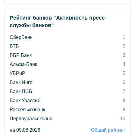
Рейтинг банков "Активность пресс-
службы банков"
СберБанк
1
ВТБ
2
ББР Банк
3
Альфа-Банк
4
УБРиР
5
Банк Инго
6
Банк ПСБ
7
Банк Уралсиб
8
Россельхозбанк
9
Первоуральскбанк
10
на 09.08.2026
Общий рейтинг