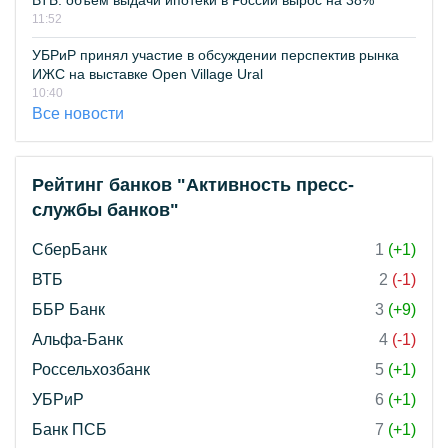
ВТБ: объем выдачи ипотеки в России вырос на 38%
11:52
УБРиР принял участие в обсуждении перспектив рынка
ИЖС на выставке Open Village Ural
10:40
Все новости
Рейтинг банков "Активность пресс-
службы банков"
СберБанк
1
(+1)
ВТБ
2
(-1)
ББР Банк
3
(+9)
Альфа-Банк
4
(-1)
Россельхозбанк
5
(+1)
УБРиР
6
(+1)
Банк ПСБ
7
(+1)