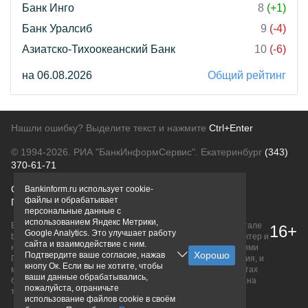
Банк Инго
8
(+1)
Банк Уралсиб
9
(-4)
Азиатско-Тихоокеанский Банк
10
(-6)
на 06.08.2026
Общий рейтинг
Нашли ошибку? Выделите текст и нажмите
Ctrl+Enter
© 1994-2026.
РИА "БанкИнформСервис". Екатеринбург
(343)
370-61-71
О проекте
Политика конфиденциальности
Bankinform.ru использует cookie-
файлы и обрабатывает
Правовая информация
Для рекламодателей
персональные данные с
использованием Яндекс Метрики,
Вся информация о продуктах банков, размещенная на портале
16+
Google Analytics. Это улучшает работу
bankinform.ru, носит исключительно ознакомительный характер и
сайта и взаимодействие с ним.
не является публичной офертой, определяемой положениями
Подтвердите ваше согласие, нажав
ГК РФ. Информация не содержит точного и полного описания, и
кнопу Ок. Если вы не хотите, чтобы
может быть изменена. Конечные условия уточняйте на сайтах
ваши данные обрабатывались,
банков или при личном обращении. Исключительное право на
пожалуйста, ограничьте
товарные знаки принадлежит их правообладателям.
использование файлов cookie в своём