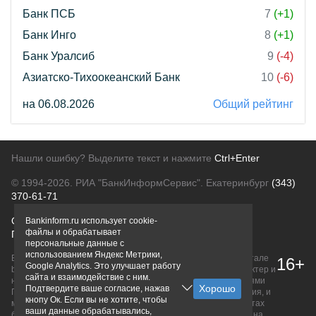
Банк ПСБ
7
(+1)
Банк Инго
8
(+1)
Банк Уралсиб
9
(-4)
Азиатско-Тихоокеанский Банк
10
(-6)
на 06.08.2026
Общий рейтинг
Нашли ошибку? Выделите текст и нажмите
Ctrl+Enter
© 1994-2026.
РИА "БанкИнформСервис". Екатеринбург
(343)
370-61-71
О проекте
Политика конфиденциальности
Bankinform.ru использует cookie-
файлы и обрабатывает
Правовая информация
Для рекламодателей
персональные данные с
использованием Яндекс Метрики,
Вся информация о продуктах банков, размещенная на портале
16+
Google Analytics. Это улучшает работу
bankinform.ru, носит исключительно ознакомительный характер и
сайта и взаимодействие с ним.
не является публичной офертой, определяемой положениями
Подтвердите ваше согласие, нажав
ГК РФ. Информация не содержит точного и полного описания, и
кнопу Ок. Если вы не хотите, чтобы
может быть изменена. Конечные условия уточняйте на сайтах
ваши данные обрабатывались,
банков или при личном обращении. Исключительное право на