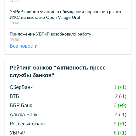
11:52
УБРиР принял участие в обсуждении перспектив рынка
ИЖС на выставке Open Village Ural
10:40
Приложение УБРиР возобновило работу
09:50
Все новости
Рейтинг банков "Активность пресс-
службы банков"
СберБанк
1
(+1)
ВТБ
2
(-1)
ББР Банк
3
(+9)
Альфа-Банк
4
(-1)
Россельхозбанк
5
(+1)
УБРиР
6
(+1)