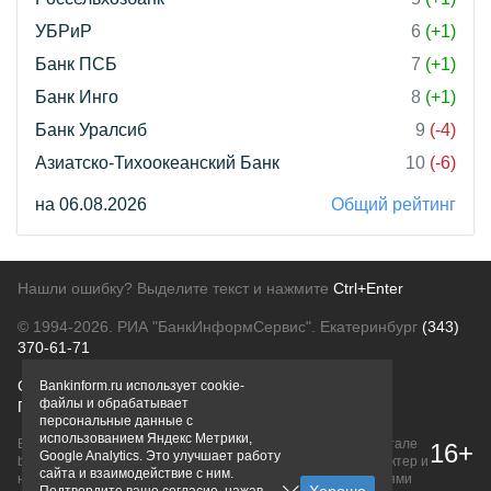
УБРиР
6
(+1)
Банк ПСБ
7
(+1)
Банк Инго
8
(+1)
Банк Уралсиб
9
(-4)
Азиатско-Тихоокеанский Банк
10
(-6)
на 06.08.2026
Общий рейтинг
Нашли ошибку? Выделите текст и нажмите
Ctrl+Enter
© 1994-2026.
РИА "БанкИнформСервис". Екатеринбург
(343)
370-61-71
О проекте
Политика конфиденциальности
Bankinform.ru использует cookie-
файлы и обрабатывает
Правовая информация
Для рекламодателей
персональные данные с
использованием Яндекс Метрики,
Вся информация о продуктах банков, размещенная на портале
16+
Google Analytics. Это улучшает работу
bankinform.ru, носит исключительно ознакомительный характер и
сайта и взаимодействие с ним.
не является публичной офертой, определяемой положениями