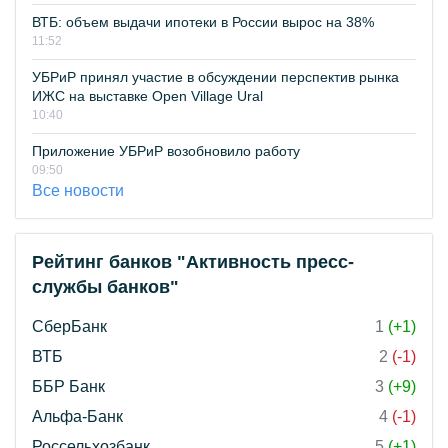
ВТБ: объем выдачи ипотеки в России вырос на 38%
11:52
УБРиР принял участие в обсуждении перспектив рынка
ИЖС на выставке Open Village Ural
10:40
Приложение УБРиР возобновило работу
09:50
Все новости
Рейтинг банков "Активность пресс-
службы банков"
СберБанк
1
(+1)
ВТБ
2
(-1)
ББР Банк
3
(+9)
Альфа-Банк
4
(-1)
Россельхозбанк
5
(+1)