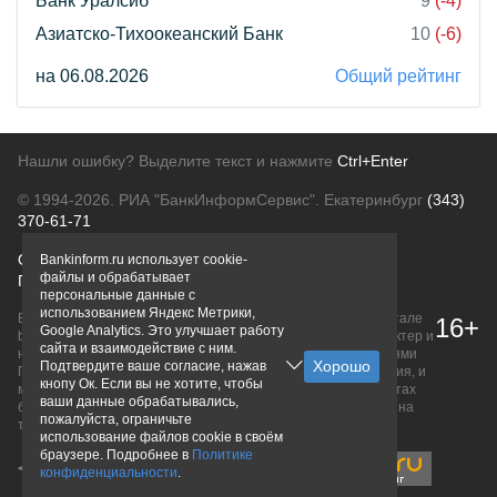
Банк Уралсиб
9
(-4)
Азиатско-Тихоокеанский Банк
10
(-6)
на 06.08.2026
Общий рейтинг
Нашли ошибку? Выделите текст и нажмите
Ctrl+Enter
© 1994-2026.
РИА "БанкИнформСервис". Екатеринбург
(343)
370-61-71
О проекте
Политика конфиденциальности
Bankinform.ru использует cookie-
файлы и обрабатывает
Правовая информация
Для рекламодателей
персональные данные с
использованием Яндекс Метрики,
Вся информация о продуктах банков, размещенная на портале
16+
Google Analytics. Это улучшает работу
bankinform.ru, носит исключительно ознакомительный характер и
сайта и взаимодействие с ним.
не является публичной офертой, определяемой положениями
Подтвердите ваше согласие, нажав
ГК РФ. Информация не содержит точного и полного описания, и
кнопу Ок. Если вы не хотите, чтобы
может быть изменена. Конечные условия уточняйте на сайтах
ваши данные обрабатывались,
банков или при личном обращении. Исключительное право на
пожалуйста, ограничьте
товарные знаки принадлежит их правообладателям.
использование файлов cookie в своём
браузере. Подробнее в
Политике
конфиденциальности
.