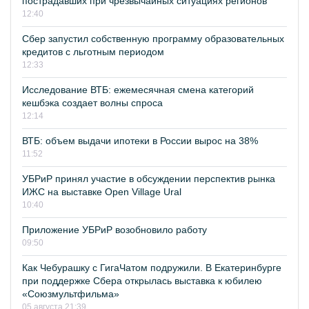
пострадавших при чрезвычайных ситуациях регионов
12:40
Сбер запустил собственную программу образовательных
кредитов с льготным периодом
12:33
Исследование ВТБ: ежемесячная смена категорий
кешбэка создает волны спроса
12:14
ВТБ: объем выдачи ипотеки в России вырос на 38%
11:52
УБРиР принял участие в обсуждении перспектив рынка
ИЖС на выставке Open Village Ural
10:40
Приложение УБРиР возобновило работу
09:50
Как Чебурашку с ГигаЧатом подружили. В Екатеринбурге
при поддержке Сбера открылась выставка к юбилею
«Союзмультфильма»
05 августа 21:39