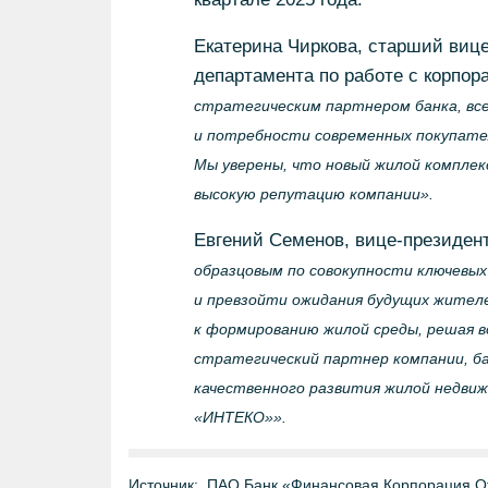
Екатерина Чиркова, старший вице
департамента по работе с корпо
стратегическим партнером банка, вс
и потребности современных покупател
Мы уверены, что новый жилой компле
высокую репутацию компании».
Евгений Семенов, вице-президе
образцовым по совокупности ключевы
и превзойти ожидания будущих жител
к формированию жилой среды, решая во
стратегический партнер компании, б
качественного развития жилой недвиж
«ИНТЕКО»».
Источник:
ПАО Банк «Финансовая Корпорация О