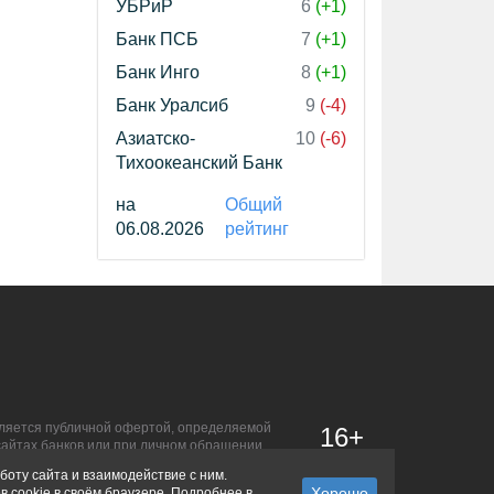
УБРиР
6
(+1)
Банк ПСБ
7
(+1)
Банк Инго
8
(+1)
Банк Уралсиб
9
(-4)
Азиатско-
10
(-6)
Тихоокеанский Банк
на
Общий
06.08.2026
рейтинг
является публичной офертой, определяемой
16+
сайтах банков или при личном обращении.
боту сайта и взаимодействие с ним.
в cookie в своём браузере. Подробнее в