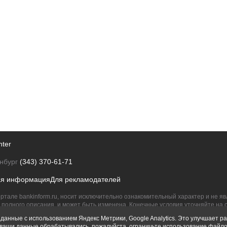
nter
нбург
(343) 370-61-71
ая информация
Для рекламодателей
ртале bankinform.ru, носит исключительно ознакомительный характер и не 
полного описания, и может быть изменена. Конечные условия уточняйте на 
их правообладателям.
данные с использованием Яндекс Метрики, Google Analytics. Это улучшает ра
ы ваши данные обрабатывались, пожалуйста, ограничьте использование файло