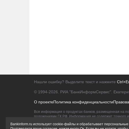
Нашли ошибку? Выделите текст и нажмите
Ctrl+E
© 1994-2026.
РИА "БанкИнформСервис". Екатери
О проекте
Политика конфиденциальности
Правов
Вся информация о продуктах банков, размещенная на по
положениями ГК РФ. Информация не содержит точного и 
Исключительное право на товарные знаки принадлежит 
Bankinform.ru использует cookie-файлы и обрабатывает персональные 
Подтвердите ваше согласие, нажав кнопу Ок. Если вы не хотите, чтоб