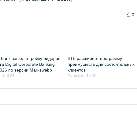
0
Банк вошел в тройку лидеров
ВТБ расширяет программу
а Digital Corporate Banking
преимуществ для состоятельных
026 по версии Markswebb
клиентов
ста 13:24
04 августа 14:32