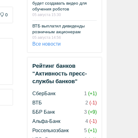
будет создавать видео для
обучения роботов
0
05 августа 15:30
ВТБ выплатил дивиденды
розничным акционерам
05 августа 14:56
Все новости
Рейтинг банков
"Активность пресс-
службы банков"
СберБанк
1
(+1)
ВТБ
2
(-1)
ББР Банк
3
(+9)
Альфа-Банк
4
(-1)
Россельхозбанк
5
(+1)