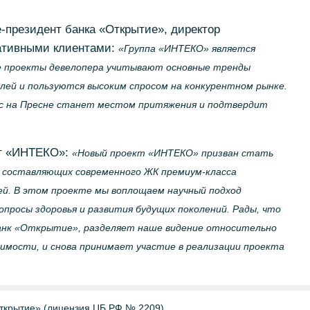
-президент банка «Открытие», директор
ративными клиентами:
«Группа «ИНТЕКО» является
е проекты девелопера учитывают основные тренды
ей и пользуются высоким спросом на конкурентном рынке.
кс на Пресне станет местом притяжения и подтвердит
нт «ИНТЕКО»:
«Новый проект «ИНТЕКО» призван стать
х составляющих современного ЖК премиум-класса
ей. В этом проекте мы воплощаем научный подход
просы здоровья и развития будущих поколений. Рады, что
анк «Открытие», разделяет наше видение относительно
имости, и снова принимает участие в реализации проекта
ткрытие» (лицензия ЦБ РФ № 2209)