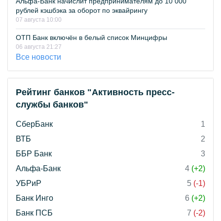
Альфа-Банк начислит предпринимателям до 10 000
рублей кэшбэка за оборот по эквайрингу
07 августа 10:00
ОТП Банк включён в белый список Минцифры
06 августа 21:27
Все новости
Рейтинг банков "Активность пресс-
службы банков"
СберБанк
1
ВТБ
2
ББР Банк
3
Альфа-Банк
4
(+2)
УБРиР
5
(-1)
Банк Инго
6
(+2)
Банк ПСБ
7
(-2)