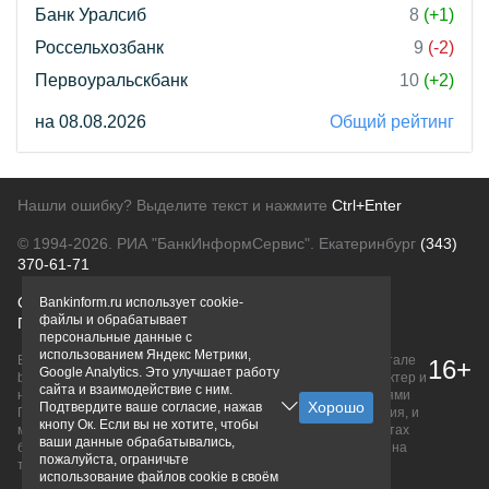
Банк Уралсиб
8
(+1)
Россельхозбанк
9
(-2)
Первоуральскбанк
10
(+2)
на 08.08.2026
Общий рейтинг
Нашли ошибку? Выделите текст и нажмите
Ctrl+Enter
© 1994-2026.
РИА "БанкИнформСервис". Екатеринбург
(343)
370-61-71
О проекте
Политика конфиденциальности
Bankinform.ru использует cookie-
файлы и обрабатывает
Правовая информация
Для рекламодателей
персональные данные с
использованием Яндекс Метрики,
Вся информация о продуктах банков, размещенная на портале
16+
Google Analytics. Это улучшает работу
bankinform.ru, носит исключительно ознакомительный характер и
сайта и взаимодействие с ним.
не является публичной офертой, определяемой положениями
Подтвердите ваше согласие, нажав
ГК РФ. Информация не содержит точного и полного описания, и
кнопу Ок. Если вы не хотите, чтобы
может быть изменена. Конечные условия уточняйте на сайтах
ваши данные обрабатывались,
банков или при личном обращении. Исключительное право на
пожалуйста, ограничьте
товарные знаки принадлежит их правообладателям.
использование файлов cookie в своём