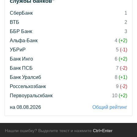
службы банков"
СберБанк
1
ВТБ
2
ББР Банк
3
Альфа-Банк
4
(+2)
УБРиР
5
(-1)
Банк Инго
6
(+2)
Банк ПСБ
7
(-2)
Банк Уралсиб
8
(+1)
Россельхозбанк
9
(-2)
Первоуральскбанк
10
(+2)
на 08.08.2026
Общий рейтинг
Нашли ошибку? Выделите текст и нажмите
Ctrl+Enter