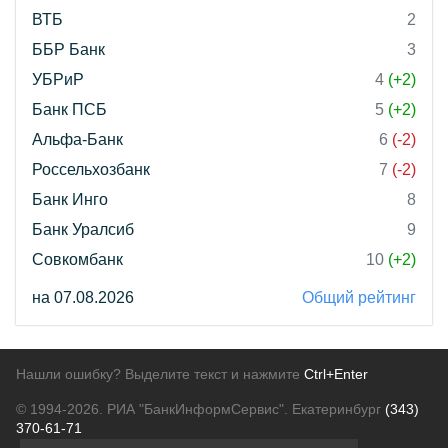
ВТБ
2
ББР Банк
3
УБРиР
4
(+2)
Банк ПСБ
5
(+2)
Альфа-Банк
6
(-2)
Россельхозбанк
7
(-2)
Банк Инго
8
Банк Уралсиб
9
Совкомбанк
10
(+2)
на 07.08.2026
Общий рейтинг
Нашли ошибку? Выделите текст и нажмите
Ctrl+Enter
© 1994-2026.
РИА "БанкИнформСервис". Екатеринбург
(343)
370-61-71