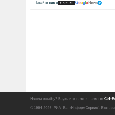
Читайте нас в
Нашли ошибку? Выделите текст и нажмите
Ctrl+E
© 1994-2026.
РИА "БанкИнформСервис". Екатери