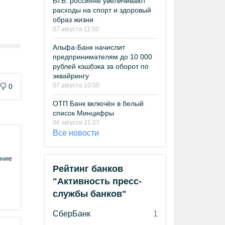
ВТБ: россияне увеличивают
расходы на спорт и здоровый
образ жизни
07 августа 11:50
Альфа-Банк начислит
предпринимателям до 10 000
рублей кэшбэка за оборот по
эквайрингу
07 августа 10:00
0
ОТП Банк включён в белый
список Минцифры
06 августа 21:27
Все новости
ание
Рейтинг банков
"Активность пресс-
службы банков"
СберБанк
1