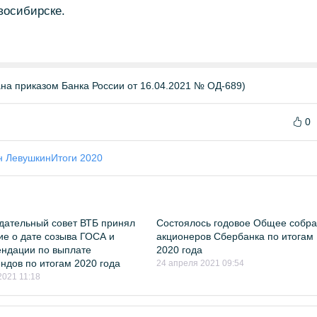
восибирске.
а приказом Банка России от 16.04.2021 № ОД-689)
0
н Левушкин
Итоги 2020
ательный совет ВТБ принял
Состоялось годовое Общее собр
е о дате созыва ГОСА и
акционеров Сбербанка по итогам
ндации по выплате
2020 года
ндов по итогам 2020 года
24 апреля 2021 09:54
2021 11:18