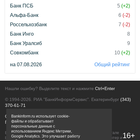
Банк ПСБ
5
(+2)
Альфа-Банк
6
(-2)
Россельхозбанк
7
(-2)
Банк Инго
8
Банк Уралсиб
9
Совкомбанк
10
(+2)
на 07.08.2026
Общий рейтинг
Нашли ошибку? Выделите текст и нажмите
Ctrl+Enter
© 1994-2026.
РИА "БанкИнформСервис". Екатеринбург
(343)
370-61-71
О проекте
Политика конфиденциальности
Bankinform.ru использует cookie-
файлы и обрабатывает
Правовая информация
Для рекламодателей
персональные данные с
использованием Яндекс Метрики,
Вся информация о продуктах банков, размещенная на портале
16+
Google Analytics. Это улучшает работу
bankinform.ru, носит исключительно ознакомительный характер и