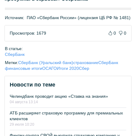
Источник:
ПАО «Сбербанк России» (лицензия ЦБ РФ № 1481)
Просмотров: 1679
0
0
В статье:
СберБанк
Метки:
СберБанк (Уральский банк)
страхование
СберБанк
финансовые итоги
ОСАГО
Итоги 2020
Сбер
Новости по теме
Челиндбанк проводит акцию «Ставка на знания»
04 августа 13:14
АТБ расширяет страховую программу для премиальных
клиентов
29 июля 10:20
Финтех-группа СВОЙ выкупила страховую компанию у