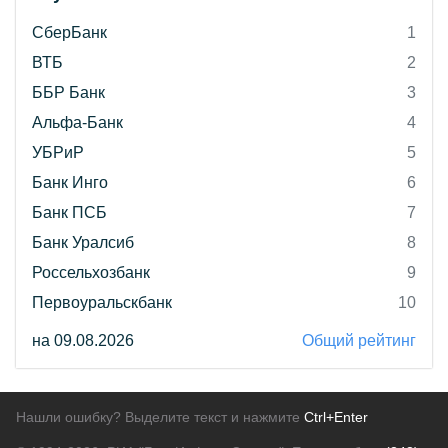
СберБанк
1
ВТБ
2
ББР Банк
3
Альфа-Банк
4
УБРиР
5
Банк Инго
6
Банк ПСБ
7
Банк Уралсиб
8
Россельхозбанк
9
Первоуральскбанк
10
на 09.08.2026
Общий рейтинг
Нашли ошибку? Выделите текст и нажмите
Ctrl+Enter