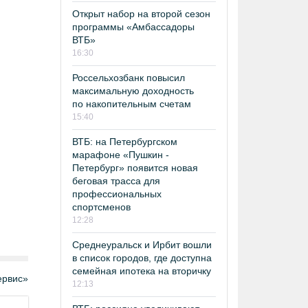
Открыт набор на второй сезон
программы «Амбассадоры
ВТБ»
16:30
Россельхозбанк повысил
максимальную доходность
по накопительным счетам
15:40
ВТБ: на Петербургском
марафоне «Пушкин -
Петербург» появится новая
беговая трасса для
профессиональных
спортсменов
12:28
Среднеуральск и Ирбит вошли
в список городов, где доступна
семейная ипотека на вторичку
рвис»
12:13