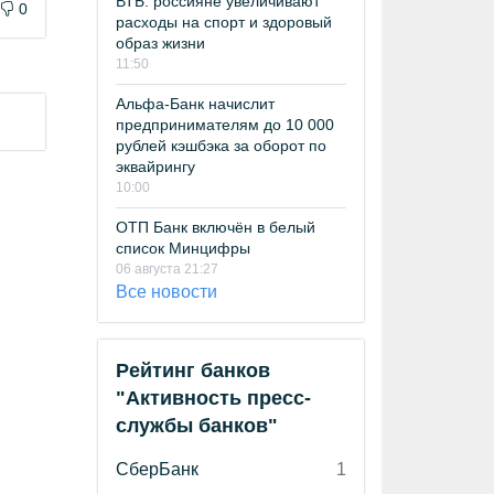
ВТБ: россияне увеличивают
0
расходы на спорт и здоровый
образ жизни
11:50
Альфа-Банк начислит
предпринимателям до 10 000
рублей кэшбэка за оборот по
эквайрингу
10:00
ОТП Банк включён в белый
список Минцифры
06 августа 21:27
Все новости
Рейтинг банков
"Активность пресс-
службы банков"
СберБанк
1