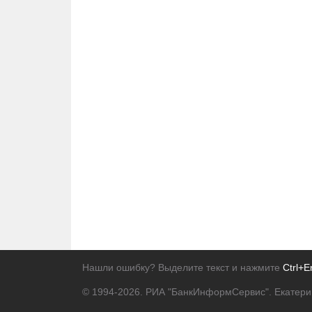
Нашли ошибку? Выделите текст и нажмите
Ctrl+E
© 1994-2026.
РИА "БанкИнформСервис". Екатери