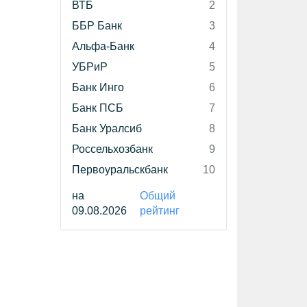
ВТБ
2
ББР Банк
3
Альфа-Банк
4
УБРиР
5
Банк Инго
6
Банк ПСБ
7
Банк Уралсиб
8
Россельхозбанк
9
Первоуральскбанк
10
на
Общий
09.08.2026
рейтинг