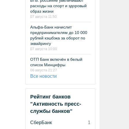
ВТБ: россияне увеличивают
расходы на спорт и здоровый
образ жизни
07 августа 11:50
Альфа-Банк начислит
предпринимателям до 10 000
рублей кэшбэка за оборот по
эквайрингу
07 августа 10:00
ОТП Банк включён в белый
список Минцифры
06 августа 21:27
Все новости
Рейтинг банков
"Активность пресс-
службы банков"
СберБанк
1