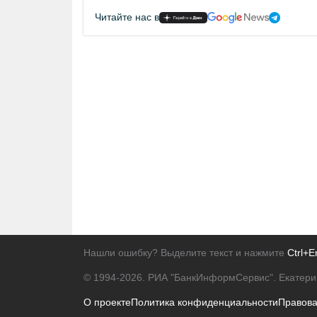
Читайте нас в
Нашли ошибку? Выделите текст и нажмите
Ctrl+E
© 1994-2026.
РИА "БанкИнформСервис". Екатери
О проекте
Политика конфиденциальности
Правов