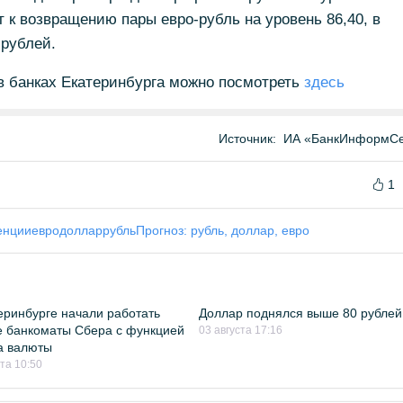
ёт к возвращению пары евро-рубль на уровень 86,40, в
 рублей.
в банках Екатеринбурга можно посмотреть
здесь
Источник:
ИА «БанкИнформСе
1
енции
евро
доллар
рубль
Прогноз: рубль, доллар, евро
еринбурге начали работать
Доллар поднялся выше 80 рублей
 банкоматы Сбера с функцией
03 августа 17:16
а валюты
ста 10:50