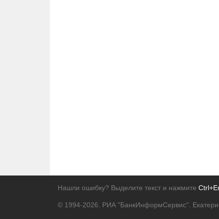
Нашли ошибку? Выделите текст и нажмите
Ctrl+E
© 1994-2026.
РИА "БанкИнформСервис". Екатери