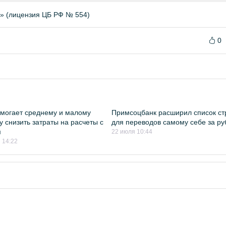
» (лицензия ЦБ РФ № 554)
0
могает среднему и малому
Примсоцбанк расширил список ст
у снизить затраты на расчеты с
для переводов самому себе за р
м
22 июля 10:44
 14:22