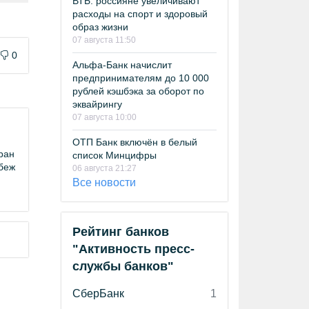
ВТБ: россияне увеличивают
расходы на спорт и здоровый
образ жизни
07 августа 11:50
0
Альфа-Банк начислит
предпринимателям до 10 000
рублей кэшбэка за оборот по
эквайрингу
07 августа 10:00
ОТП Банк включён в белый
ран
список Минцифры
убеж
06 августа 21:27
Все новости
Рейтинг банков
"Активность пресс-
службы банков"
СберБанк
1