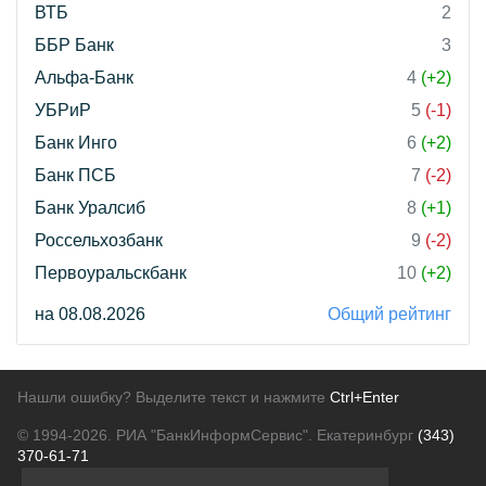
ВТБ
2
ББР Банк
3
Альфа-Банк
4
(+2)
УБРиР
5
(-1)
Банк Инго
6
(+2)
Банк ПСБ
7
(-2)
Банк Уралсиб
8
(+1)
Россельхозбанк
9
(-2)
Первоуральскбанк
10
(+2)
на 08.08.2026
Общий рейтинг
Нашли ошибку? Выделите текст и нажмите
Ctrl+Enter
© 1994-2026.
РИА "БанкИнформСервис". Екатеринбург
(343)
370-61-71