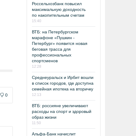
Россельхозбанк повысил
максимальную доходность
по накопительным счетам
15:40
ВТБ: на Петербургском
марафоне «Пушкин -
Петербург» появится новая
беговая трасса для
профессиональных
спортсменов
12:28
Среднеуральск и Ирбит вошли
в список городов, где доступна
семейная ипотека на вторичку
12:13
0
ВТБ: россияне увеличивают
расходы на спорт и здоровый
образ жизни
11:50
Альфа-Банк начислит