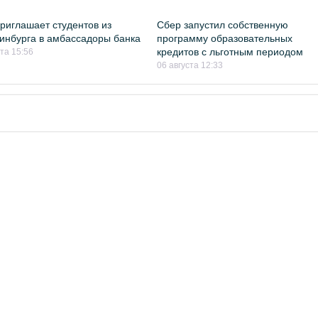
риглашает студентов из
Сбер запустил собственную
инбурга в амбассадоры банка
программу образовательных
кредитов с льготным периодом
ста 15:56
06 августа 12:33