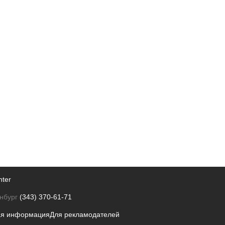
nter
нбург
(343) 370-61-71
ая информация
Для рекламодателей