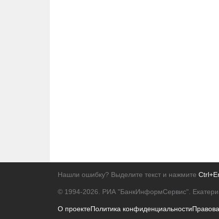
Нашли ошибку? Выделите текст и нажмите
Ctrl+E
© 1994-2026.
РИА "БанкИнформСервис". Екатери
О проекте
Политика конфиденциальности
Правов