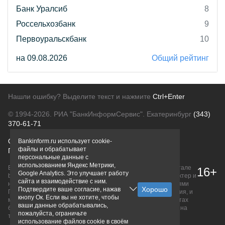
Банк Уралсиб
8
Россельхозбанк
9
Первоуральскбанк
10
на 09.08.2026
Общий рейтинг
Нашли ошибку? Выделите текст и нажмите
Ctrl+Enter
© 1994-2026.
РИА "БанкИнформСервис". Екатеринбург
(343)
370-61-71
О проекте
Политика конфиденциальности
Bankinform.ru использует cookie-
файлы и обрабатывает
Правовая информация
Для рекламодателей
персональные данные с
использованием Яндекс Метрики,
Вся информация о продуктах банков, размещенная на портале
16+
Google Analytics. Это улучшает работу
bankinform.ru, носит исключительно ознакомительный характер и
сайта и взаимодействие с ним.
не является публичной офертой, определяемой положениями
Подтвердите ваше согласие, нажав
ГК РФ. Информация не содержит точного и полного описания, и
кнопу Ок. Если вы не хотите, чтобы
может быть изменена. Конечные условия уточняйте на сайтах
ваши данные обрабатывались,
банков или при личном обращении. Исключительное право на
пожалуйста, ограничьте
товарные знаки принадлежит их правообладателям.
использование файлов cookie в своём