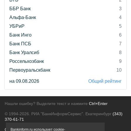
ББР Банк
3
Альфа-Банк
4
УБРиР
5
Банк Инго
6
Банк ПСБ
7
Банк Уралсиб
8
Россельхозбанк
9
Первоуральскбанк
10
на 09.08.2026
Общий рейтинг
Нашли ошибку? Выделите текст и нажмите
Ctrl+Enter
© 1994-2026.
РИА "БанкИнформСервис". Екатеринбург
(343)
370-61-71
О проекте
Политика конфиденциальности
Bankinform.ru использует cookie-