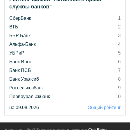
службы банков"
СберБанк
1
ВТБ
2
ББР Банк
3
Альфа-Банк
4
УБРиР
5
Банк Инго
6
Банк ПСБ
7
Банк Уралсиб
8
Россельхозбанк
9
Первоуральскбанк
10
на 09.08.2026
Общий рейтинг
Нашли ошибку? Выделите текст и нажмите
Ctrl+Enter