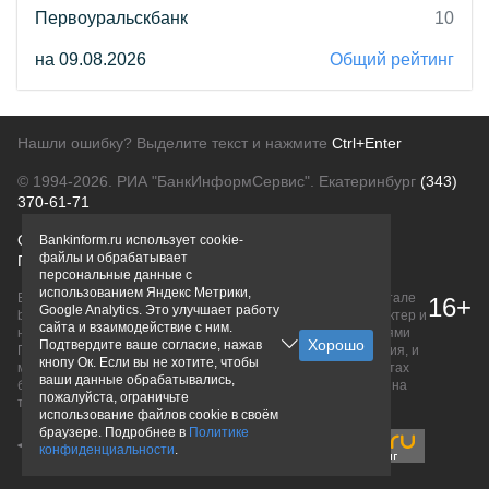
Первоуральскбанк
10
на 09.08.2026
Общий рейтинг
Нашли ошибку? Выделите текст и нажмите
Ctrl+Enter
© 1994-2026.
РИА "БанкИнформСервис". Екатеринбург
(343)
370-61-71
О проекте
Политика конфиденциальности
Bankinform.ru использует cookie-
файлы и обрабатывает
Правовая информация
Для рекламодателей
персональные данные с
использованием Яндекс Метрики,
Вся информация о продуктах банков, размещенная на портале
16+
Google Analytics. Это улучшает работу
bankinform.ru, носит исключительно ознакомительный характер и
сайта и взаимодействие с ним.
не является публичной офертой, определяемой положениями
Подтвердите ваше согласие, нажав
ГК РФ. Информация не содержит точного и полного описания, и
кнопу Ок. Если вы не хотите, чтобы
может быть изменена. Конечные условия уточняйте на сайтах
ваши данные обрабатывались,
банков или при личном обращении. Исключительное право на
пожалуйста, ограничьте
товарные знаки принадлежит их правообладателям.
использование файлов cookie в своём
браузере. Подробнее в
Политике
конфиденциальности
.