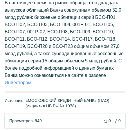
В настоящее время на рынке обращаются двадцать
выпусков облигаций Банка совокупным объемом 32,0
млрд рублей: биржевые облигации серий БСО-П01,
БСО-П02, БСО-П03, БСО-П04, 001Р-01, БСО-П05,
БСО-П07, 001Р-02, БСО-П08, БСО-П09, БСО-П10,
БСО-П11, БСО-П12, БСО-П14, БСО-П17, БСО-П18,
БСО-П19, БСО-П20 и БСО-П23 общим объемом 27,0
млрд рублей, а также субординированные бессрочные
облигации серии 15 общим объемом 5 млрд рублей. С
более подробной информацией о ценных бумагах
Банка можно ознакомиться на сайте в разделе
Инвесторам
.
Источник:
«МОСКОВСКИЙ КРЕДИТНЫЙ БАНК» (ПАО)
(лицензия ЦБ РФ № 1978)
Просмотров: 949
0
0