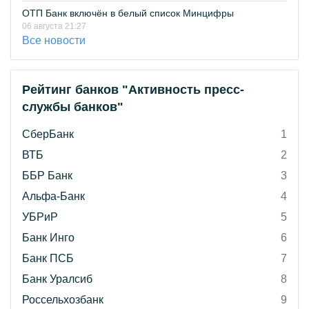
ОТП Банк включён в белый список Минцифры
06 августа 21:27
Все новости
Рейтинг банков "Активность пресс-
службы банков"
СберБанк
1
ВТБ
2
ББР Банк
3
Альфа-Банк
4
УБРиР
5
Банк Инго
6
Банк ПСБ
7
Банк Уралсиб
8
Россельхозбанк
9