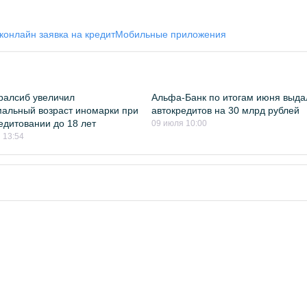
к
онлайн заявка на кредит
Мобильные приложения
ралсиб увеличил
Альфа-Банк по итогам июня выда
альный возраст иномарки при
автокредитов на 30 млрд рублей
едитовании до 18 лет
09 июля 10:00
 13:54