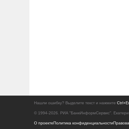
Нашли ошибку? Выделите текст и нажмите
Ctrl+E
© 1994-2026.
РИА "БанкИнформСервис". Екатери
О проекте
Политика конфиденциальности
Правов