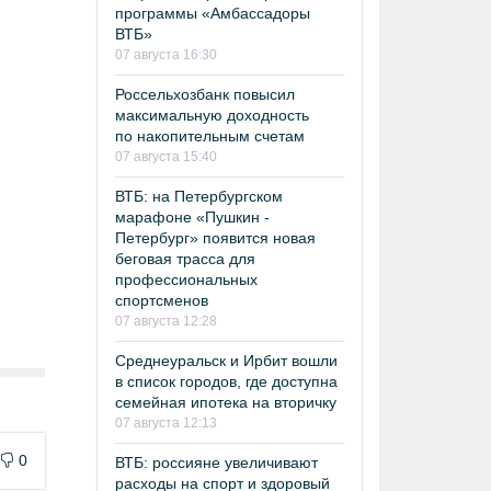
программы «Амбассадоры
ВТБ»
07 августа 16:30
Россельхозбанк повысил
максимальную доходность
по накопительным счетам
07 августа 15:40
ВТБ: на Петербургском
марафоне «Пушкин -
Петербург» появится новая
беговая трасса для
профессиональных
спортсменов
07 августа 12:28
Среднеуральск и Ирбит вошли
в список городов, где доступна
семейная ипотека на вторичку
07 августа 12:13
0
ВТБ: россияне увеличивают
расходы на спорт и здоровый