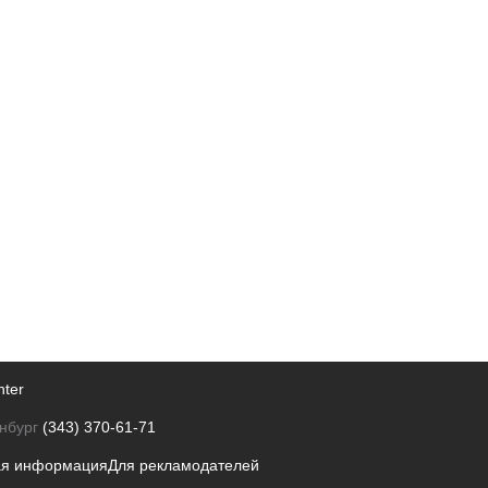
nter
нбург
(343) 370-61-71
ая информация
Для рекламодателей