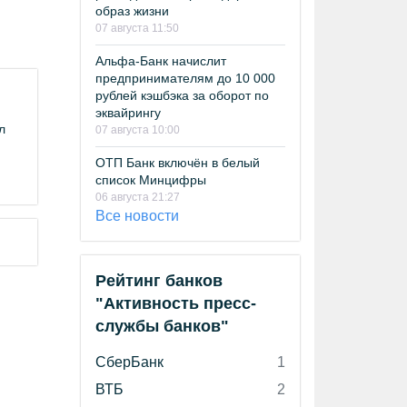
образ жизни
07 августа 11:50
Альфа-Банк начислит
предпринимателям до 10 000
рублей кэшбэка за оборот по
эквайрингу
л
07 августа 10:00
ОТП Банк включён в белый
список Минцифры
06 августа 21:27
Все новости
Рейтинг банков
"Активность пресс-
службы банков"
СберБанк
1
ВТБ
2